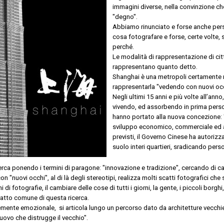
immagini diverse, nella convinzione ch
"degno".
Abbiamo rinunciato e forse anche perso
cosa fotografare e forse, certe volte,
perché.
Le modalità di rappresentazione di citt
rappresentano quanto detto.
Shanghai è una metropoli certamente 
rappresentarla "vedendo con nuovi oc
Negli ultimi 15 anni e più volte all’ann
vivendo, ed assorbendo in prima perso
hanno portato alla nuova concezion
sviluppo economico, commerciale ed ar
previsti, il Governo Cinese ha autorizza
suolo interi quartieri, sradicando perso
erca ponendo i termini di paragone: "innovazione e tradizione", cercando di capi
n "nuovi occhi", al di là degli stereotipi, realizza molti scatti fotografici che 
i di fotografie, il cambiare delle cose di tutti i giorni, la gente, i piccoli borghi
 tratto comune di questa ricerca.
emente emozionale, si articola lungo un percorso dato da architetture vecchi
l nuovo che distrugge il vecchio".