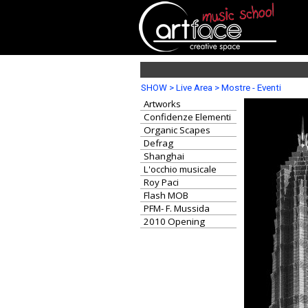
SHOW > Live Area > Mostre - Eventi
Artworks
Confidenze Elementi
Organic Scapes
Defrag
Shanghai
L'occhio musicale
Roy Paci
Flash MOB
PFM- F. Mussida
2010 Opening