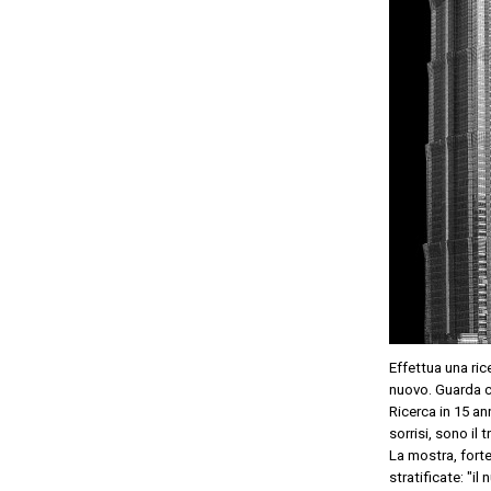
Effettua una ric
nuovo.
Guarda co
Ricerca in 15 ann
sorrisi, sono il
La mostra, fort
stratificate: "i