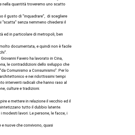
e nella quantità troveremo uno scatto
 il gusto di "inquadrare", di scegliere
 si "scatta" senza nemmeno chiedersi il
à ed in particolare di metropoli, ben
molto documentata, e quindi non è facile
chi".
o, Giovanni Favero ha lavorato in Cina,
na, le contraddizioni dello sviluppo che
e: "da Comunismo a Consumismo".
Per lo
chitettonico e nei ridottissimi tempi
to interventi radicali che hanno raso al
ne, culture e tradizioni.
re e mettere in relazione il vecchio ed il
sintetizzano tutto il dubbio latente.
, i modesti lavori. Le persone, le facce, i
e e nuove che convivono, quasi