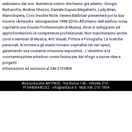
esibiranno dal vivo. Numerosi coloro che hanno già aderito: Giorgio
Barbarotta, Andrea Ghezzo, Daniele Dupuis Megahertz, Lady Brian,
Manodopera, Coro Insolite Note. Serena Barbisan presenterà poi la sua
mostra «Artworks: retrospective 1999-2010».
All'interno dell'edificio trova
ospitalità una Scuola Professionale di Musica, dove si sviluppano ed
approfondiscono le competenze professionali. Non mancheranno anche
corsi e seminari di Musica, Arti Visuali, Pittura e Fotografia. Le ricerche
personali, le mostre e gli eventi trovano ospitalità nei vari spazi,
garantendo una costante rotazione espositiva. L'obiettivo è la
«contaminazione artistica» come fucina per dar sfogo a nuove idee e
progetti.
Informazioni ed iscrizioni al 346 2101804.
Associazione ARTFACE - Via Roma 145 - Villorba (TV)   
PI 04458440262 - info@artface.it - Mob 346 210 1804